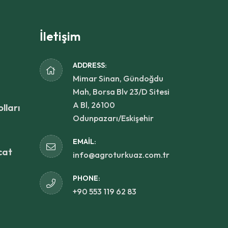
İletişim
ADDRESS:
Mimar Sinan, Gündoğdu
Mah, Borsa Blv 23/D Sitesi
A Bl, 26100
lları
Odunpazarı/Eskişehir
EMAIL:
cat
info@agroturkuaz.com.tr
PHONE:
+90 553 119 62 83